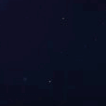
本文将探讨古代足球明星名人榜上那些改变历史的传
奇球员，他们不仅在比赛场上展现出色的才能，更通
过个人魅力和职业...
阅读