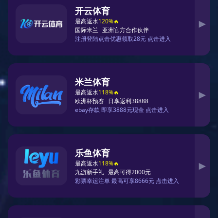
2026-01-30
武汉乒乓球队在联合会杯中的意识表现分析与
点评
本文旨在分析武汉乒乓球队在联合会杯中的意识表
现，探讨其在比赛中展现出的心态、战术安排、团队
协作与心理素质等方面的具体表现。首先，通过对比
赛过程的回顾，观察到武汉队员们在关键时刻所展现
出的敏锐判断力及应...
阅读