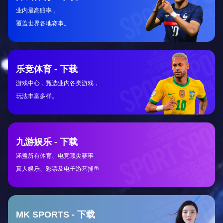
成都网球队在亚运会中的心理素质表现及其对
比赛结果的影响分析
成都网球队在亚运会中的表现备受关注，尤其是心理
素质的发挥对比赛结果产生了深远的影响。本文旨在
分析成都网球队在亚运会期间的心理素质表现，从多
个方面探讨其对比赛结果的具体影响。首先，文章将
讨论运动员的心理...
阅读