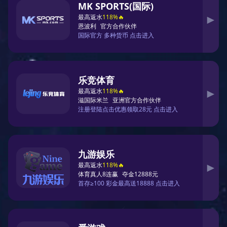
2026-01-30
格鲁吉亚足球明星的崛起与他们在国际赛场上
的影响力探讨
格鲁吉亚足球在近几年取得了显著的发展，涌现出一
批优秀的足球明星，他们不仅在国内联赛中崭露头
角，更在国际赛场上展现出了强大的影响力。本文将
从四个方面探讨格鲁吉亚足球明星的崛起及其对国际