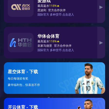
足球的影响力，包括...
阅读
2026-01-20